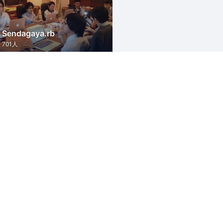
Sendagaya.rb
701人
Ruby
Ruby on Rails
Matsue.rb
336人
eb
Ruby
Ruby on Rails
プログラミング
オープンソース