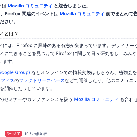
ティは
Mozilla コミュニティ
と統合しました。
関連、Firefox 関連のイベントは
Mozilla コミュニティ
側でまとめて
ださい。
ティとは？
ュニティには、Firefox に興味のある有志が集まっています。デザイナ
にできることを見つけて Firefox に関して日々研究をし、みん
ています。
gle Group)
などオンラインでの情報交換はもちろん、勉強会を
n オフィス
の
ファクトリースペース
などで開催したり、他のコミュニ
を開催したりしています。
an 主催のセミナーやカンファレンスを扱う
Mozilla コミュニティ
も合わ
受付終了
10人の参加者