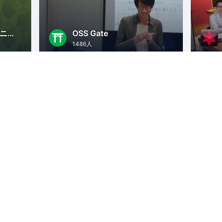
Mozilla Japan コミュニティ
OSS Gate
1486人
oT
東京
オープンソース
東京
勉強会
KUSANAGIコミュニティ
3707人
東京
WordPress
PHP
AWS
ITインフラ
島根
W